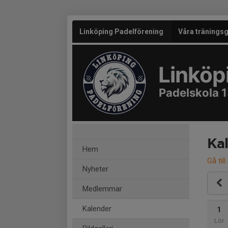
Linköping Padelförening
Våra tränings
Linköp
Padelskola 
Ka
Hem
Gå till
Nyheter
Medlemmar
Kalender
1
Lör