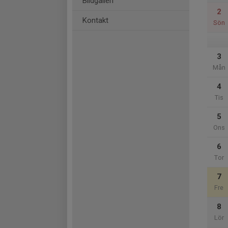
Bildgalleri
2
Kontakt
Sön
3
Mån
4
Tis
5
Ons
6
Tor
7
Fre
8
Lör