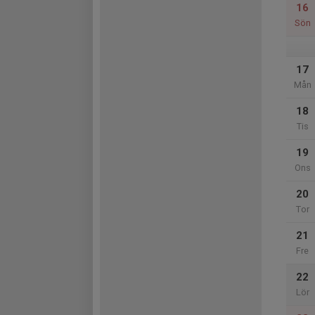
16
Sön
17
Mån
18
Tis
19
Ons
20
Tor
21
Fre
22
Lör