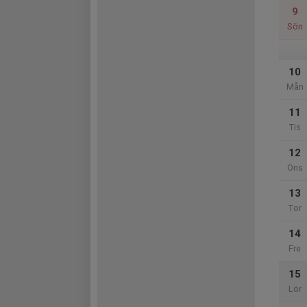
9
Sön
10
Mån
11
Tis
12
Ons
13
Tor
14
Fre
15
Lör