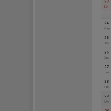
23
Sön
24
Mån
25
Tis
26
Ons
27
Tor
28
Fre
29
Lör
30