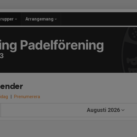
grupper
Arrangemang
ing Padelförening
13
lender
 idag
|
Prenumerera
Augusti 2026