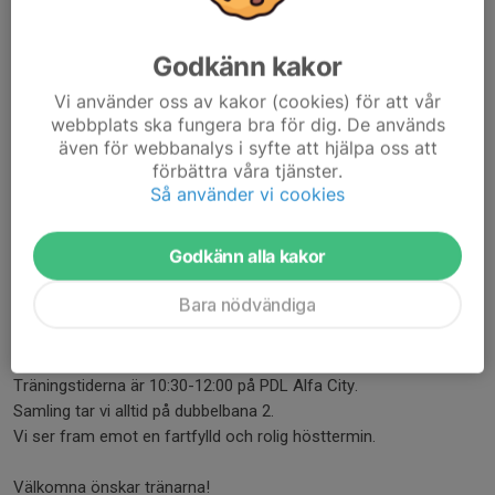
Läs mer
Godkänn kakor
Träning höstterminen 2023
Vi använder oss av kakor (cookies) för att vår
9 sep 2023
0 kommentarer
webbplats ska fungera bra för dig. De används
Nu drar träningarna igång igen!
även för webbanalys i syfte att hjälpa oss att
förbättra våra tjänster.
Observera att den nya tiden är 12:30-14:00 på Beach Arena
Så använder vi cookies
Linköping.
Läs mer
Godkänn alla kakor
Träning höstterminen 2022
Bara nödvändiga
4 sep 2022
0 kommentarer
Den 18 september drar träningarna igång.
Träningstiderna är 10:30-12:00 på PDL Alfa City.
Samling tar vi alltid på dubbelbana 2.
Vi ser fram emot en fartfylld och rolig hösttermin.
Välkomna önskar tränarna!