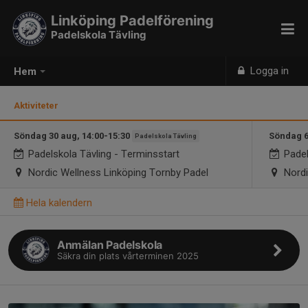
Linköping Padelförening
Padelskola Tävling
Logga in
Hem
Aktiviteter
Söndag 30 aug, 14:00-15:30
Söndag 6
Padelskola Tävling
Padelskola Tävling - Terminsstart
Padel
Nordic Wellness Linköping Tornby Padel
Nordi
Hela kalendern
Anmälan Padelskola
Säkra din plats vårterminen 2025