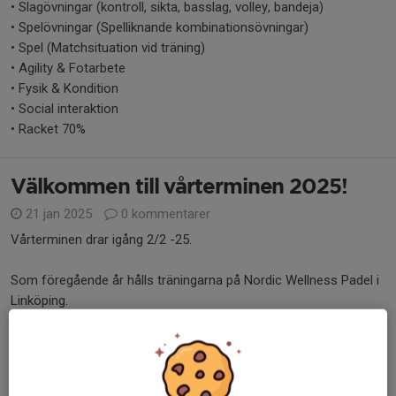
• Slagövningar (kontroll, sikta, basslag, volley, bandeja)
• Spelövningar (Spelliknande kombinationsövningar)
• Spel (Matchsituation vid träning)
• Agility & Fotarbete
• Fysik & Kondition
• Social interaktion
• Racket 70%
Välkommen till vårterminen 2025!
21 jan 2025
0 kommentarer
Vårterminen drar igång 2/2 -25.
Som föregående år hålls träningarna på Nordic Wellness Padel i
Linköping.
Padellek: Söndagar 10.00-11.00, Bana 3
Padelskola 11 - Grön: Söndagar 11.00-12.30, Bana 1
Padelskola 11 - Gul: Söndagar 11....