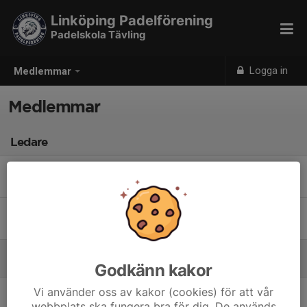
Linköping Padelförening
Padelskola Tävling
Logga in
Medlemmar
Medlemmar
Ledare
Victor Pham
Tränare
Daniel Pettersson
Tränare
Spelare
Godkänn kakor
Vi använder oss av kakor (cookies) för att vår
Carl Lindevall
webbplats ska fungera bra för dig. De används