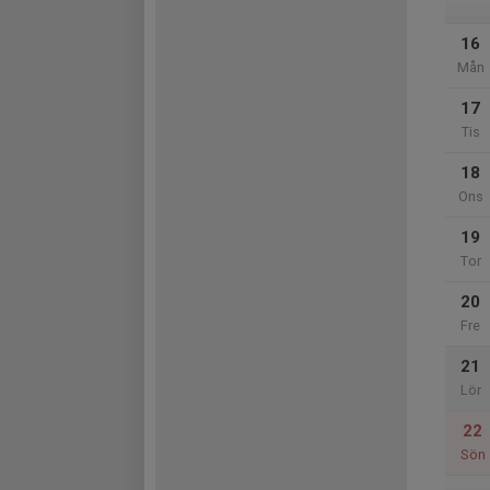
16
Mån
17
Tis
18
Ons
19
Tor
20
Fre
21
Lör
22
Sön