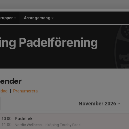
grupper
Arrangemang
ing Padelförening
lender
 idag
|
Prenumerera
November 2026
10:00
Padellek
11:00
Nordic Wellness Linköping Tornby Padel