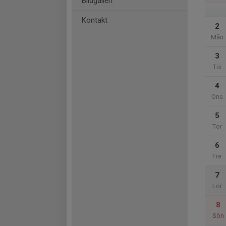
Bildgalleri
Kontakt
2
Mån
3
Tis
4
Ons
5
Tor
6
Fre
7
Lör
8
Sön