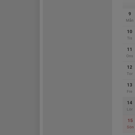
9
Mån
10
Tis
11
Ons
12
Tor
13
Fre
14
Lör
15
Sön