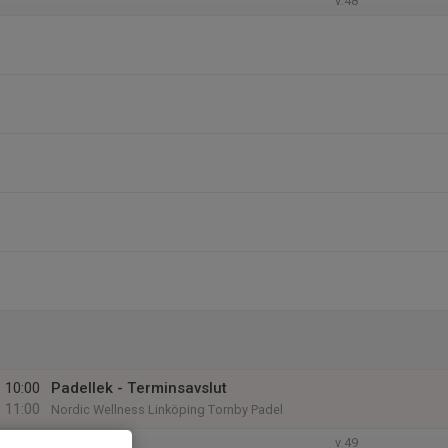
v.48
10:00
Padellek - Terminsavslut
11:00
Nordic Wellness Linköping Tornby Padel
v.49