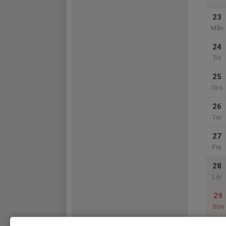
23
Mån
24
Tis
25
Ons
26
Tor
27
Fre
28
Lör
29
Sön